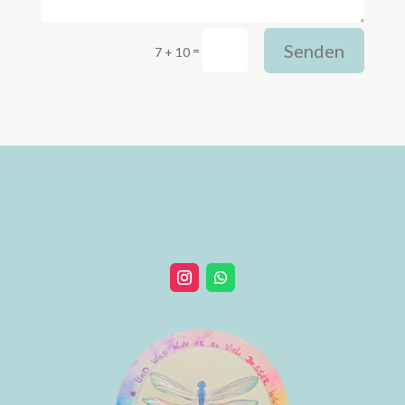
Senden
=
7 + 10